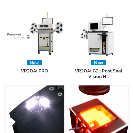
New
New
VR20Ai PRO
VR20Ai G2 : Post Seal
Vision H…