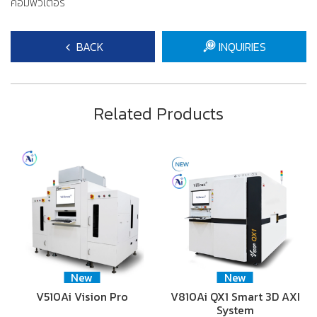
คอมพิวเตอร์
BACK
INQUIRIES
Related Products
New
New
V510Ai Vision Pro
V810Ai QX1 Smart 3D AXI
System