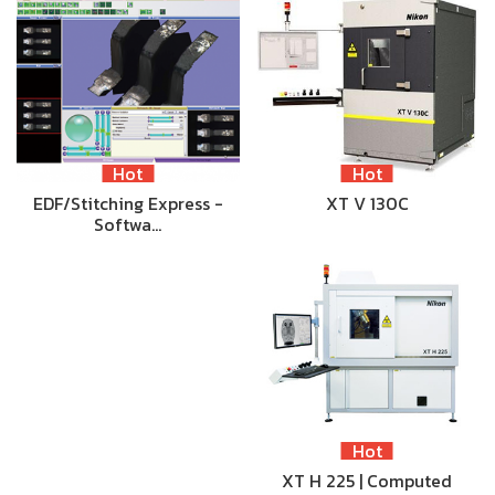
Hot
Hot
EDF/Stitching Express -
XT V 130C
Softwa…
Hot
XT H 225 | Computed