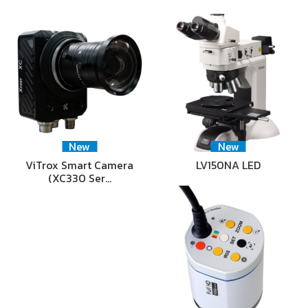
New
New
ViTrox Smart Camera
LV150NA LED
(XC330 Ser…