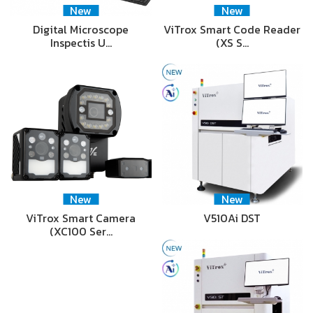
New
New
Digital Microscope
ViTrox Smart Code Reader
Inspectis U…
(XS S…
New
New
ViTrox Smart Camera
V510Ai DST
(XC100 Ser…