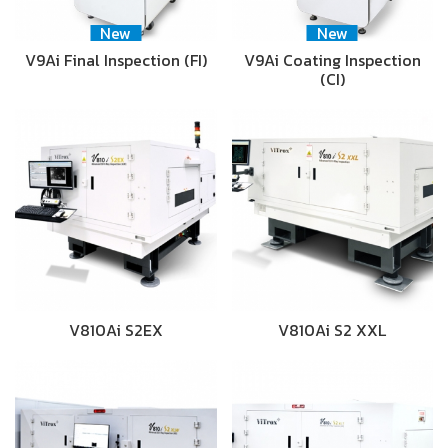
New
New
V9Ai Final Inspection (FI)
V9Ai Coating Inspection
(CI)
V810Ai S2EX
V810Ai S2 XXL