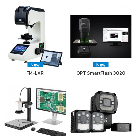
New
New
FM-LXR
OPT SmartFlash 3020