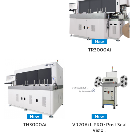
New
TR3000Ai
New
New
TH3000Ai
VR20Ai L PRO : Post Seal
Visio…