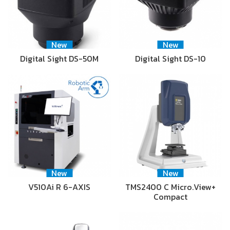
New
New
Digital Sight DS-50M
Digital Sight DS-10
New
New
V510Ai R 6-AXIS
TMS2400 C Micro.View+
Compact