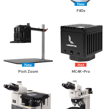
New
F40s
New
Hot
Pixit Zoom
MC4K-Pro