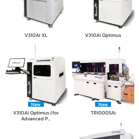
V310Ai XL
V310Ai Optimus
New
New
V310Ai Optimus (for
TR1000SAi
Advanced P…