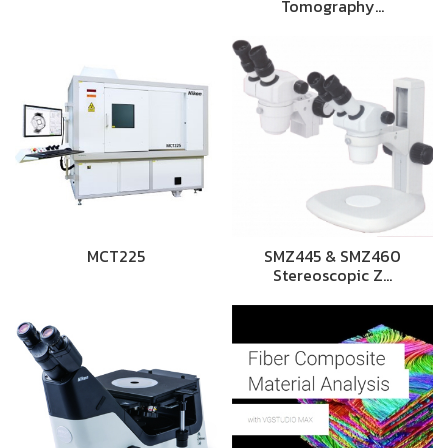
Tomography…
MCT225
SMZ445 & SMZ460
Stereoscopic Z…