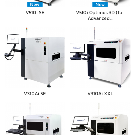
New
New
V510i SE
V510i Optimus 3D (for
Advanced…
V310Ai SE
V310Ai XXL