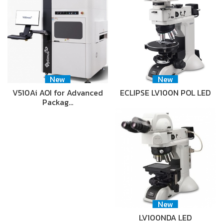
New
New
V510Ai AOI for Advanced
ECLIPSE LV100N POL LED
Packag…
New
LV100NDA LED