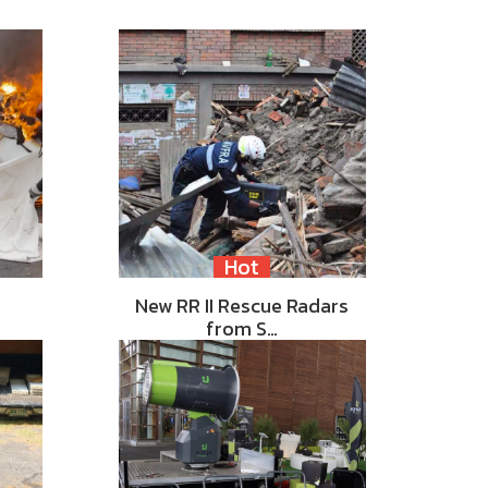
Hot
New RR II Rescue Radars
from S…