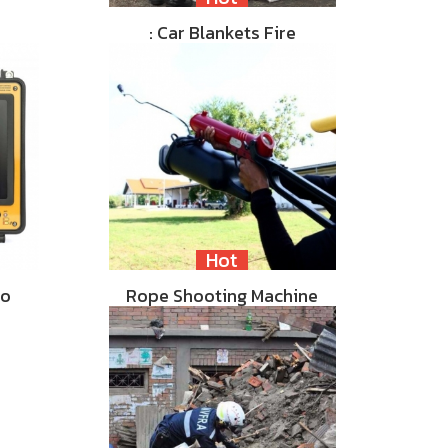
: Car Blankets Fire
Hot
eo
Rope Shooting Machine