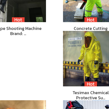
Hot
Hot
pe Shooting Machine
Concrete Cutting
Brand: …
Hot
Tesimax Chemical
Protective Su…