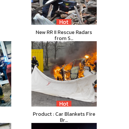
Hot
New RR II Rescue Radars
from S…
Hot
Product : Car Blankets Fire
Br…