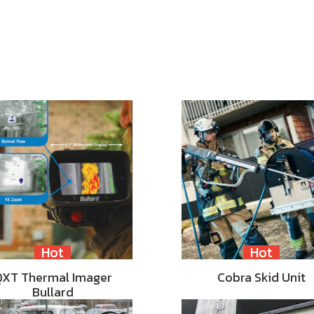
Hot
Hot
QXT Thermal Imager
Cobra Skid Unit
Bullard