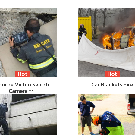
Hot
Hot
corpe Victim Search
Car Blankets Fire
Camera fr…