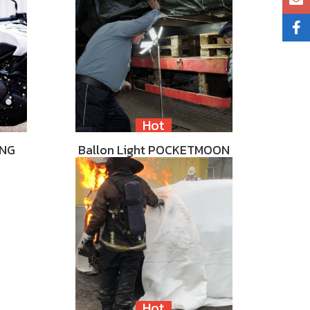
Hot
ING
Ballon Light POCKETMOON
Hot