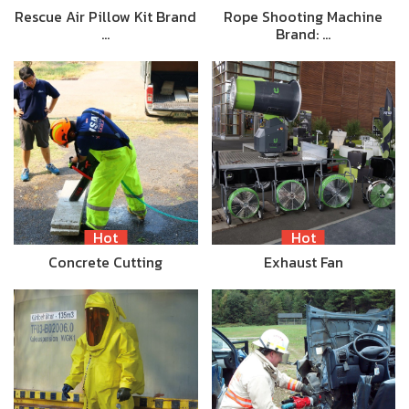
Rescue Air Pillow Kit Brand
Rope Shooting Machine
…
Brand: …
Hot
Hot
Concrete Cutting
Exhaust Fan