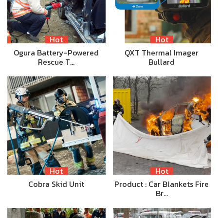
Hot
Hot
Ogura Battery-Powered
QXT Thermal Imager
Rescue T…
Bullard
Hot
Hot
Cobra Skid Unit
Product : Car Blankets Fire
Br…