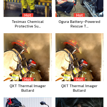
Hot
Hot
Tesimax Chemical
Ogura Battery-Powered
Protective Su…
Rescue T…
Hot
Hot
QXT Thermal Imager
QXT Thermal Imager
Bullard
Bullard