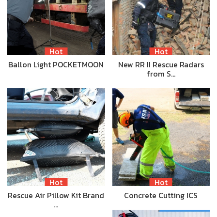
Hot
Hot
Ballon Light POCKETMOON
New RR II Rescue Radars
from S…
Hot
Hot
Rescue Air Pillow Kit Brand
Concrete Cutting ICS
…