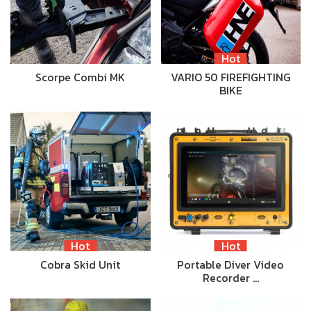
Hot
Scorpe Combi MK
VARIO 50 FIREFIGHTING
BIKE
Hot
Hot
Cobra Skid Unit
Portable Diver Video
Recorder …