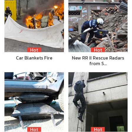
Hot
Hot
Car Blankets Fire
New RR II Rescue Radars
from S…
Hot
Hot