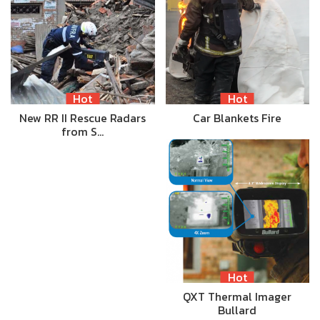
Hot
Hot
New RR II Rescue Radars
Car Blankets Fire
from S…
Hot
QXT Thermal Imager
Bullard