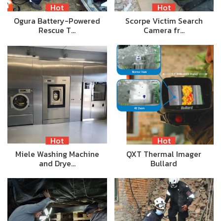
Hot
Hot
Ogura Battery-Powered
Scorpe Victim Search
Rescue T…
Camera fr…
Hot
Hot
Miele Washing Machine
QXT Thermal Imager
and Drye…
Bullard