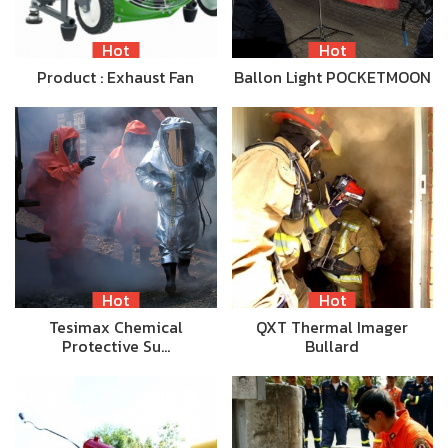
Hot
Hot
Product : Exhaust Fan
Ballon Light POCKETMOON
Hot
Hot
Tesimax Chemical
QXT Thermal Imager
Protective Su…
Bullard