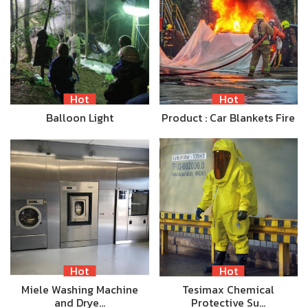
Hot
Hot
Balloon Light
Product : Car Blankets Fire
Hot
Hot
Miele Washing Machine
Tesimax Chemical
and Drye…
Protective Su…