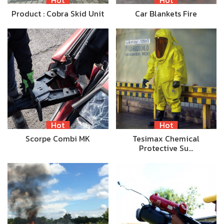
Product : Cobra Skid Unit
Car Blankets Fire
Hot
Hot
Scorpe Combi MK
Tesimax Chemical
Protective Su…