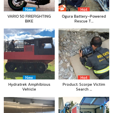
New
Hot
VARIO 50 FIREFIGHTING
Ogura Battery-Powered
BIKE
Rescue T…
New
Hot
Hydratrek Amphibious
Product: Scorpe Victim
Vehicle
Search …