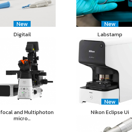
New
New
Digitail
Labstamp
New
focal and Multiphoton
Nikon Eclipse Ui
micro…