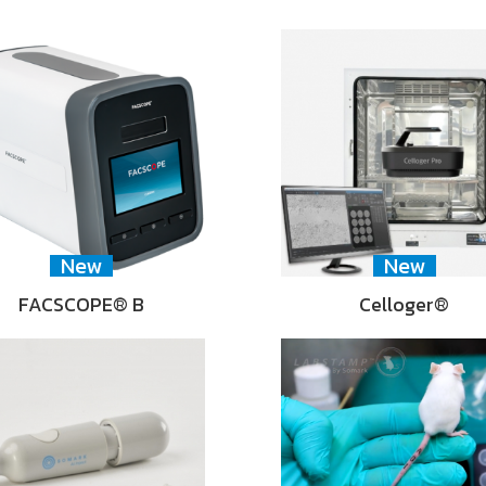
New
New
FACSCOPE® B
Celloger®