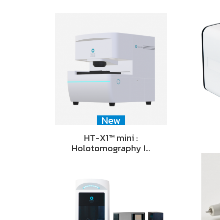
New
HT-X1™ mini :
Holotomography I…