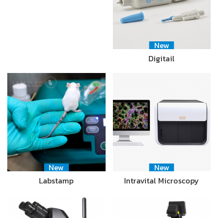
New
Digitail
New
New
Labstamp
Intravital Microscopy