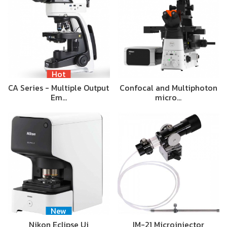
Hot
CA Series - Multiple Output
Confocal and Multiphoton
Em…
micro…
New
Nikon Eclipse Ui
IM-21 Microinjector