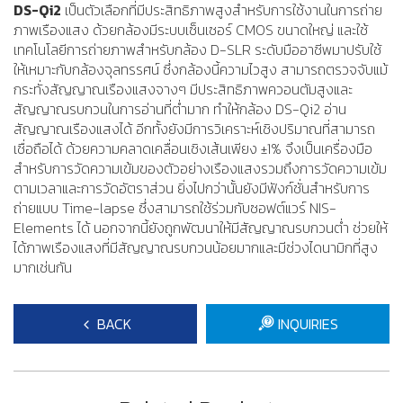
DS-Qi2
เป็นตัวเลือกที่มีประสิทธิภาพสูงสำหรับการใช้งานในการถ่าย
ภาพเรืองแสง ด้วยกล้องมีระบบเซ็นเซอร์ CMOS ขนาดใหญ่ และใช้
เทคโนโลยีการถ่ายภาพสำหรับกล้อง D-SLR ระดับมืออาชีพมาปรับใช้
ให้เหมาะกับกล้องจุลทรรศน์ ซึ่งกล้องนี้ความไวสูง สามารถตรวจจับแม้
กระทั่งสัญญาณเรืองแสงจางๆ มีประสิทธิภาพควอนตัมสูงและ
สัญญาณรบกวนในการอ่านที่ต่ำมาก ทำให้กล้อง DS-Qi2 อ่าน
สัญญาณเรืองแสงได้ อีกทั้งยังมีการวิเคราะห์เชิงปริมาณที่สามารถ
เชื่อถือได้ ด้วยความคลาดเคลื่อนเชิงเส้นเพียง ±1% จึงเป็นเครื่องมือ
สำหรับการวัดความเข้มของตัวอย่างเรืองแสงรวมถึงการวัดความเข้ม
ตามเวลาและการวัดอัตราส่วน ยิ่งไปกว่านั้นยังมีฟังก์ชั่นสำหรับการ
ถ่ายแบบ Time-lapse ซึ่งสามารถใช้ร่วมกับซอฟต์แวร์ NIS-
Elements ได้ นอกจากนี้ยังถูกพัฒนาให้มีสัญญาณรบกวนต่ำ ช่วยให้
ได้ภาพเรืองแสงที่มีสัญญาณรบกวนน้อยมากและมีช่วงไดนามิกที่สูง
มากเช่นกัน
BACK
INQUIRIES