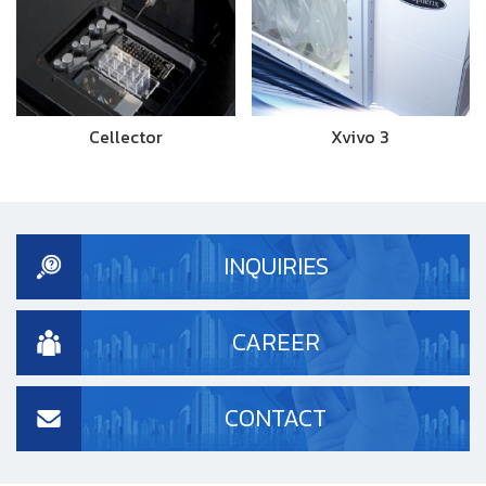
Cellector
Xvivo 3
INQUIRIES
CAREER
CONTACT