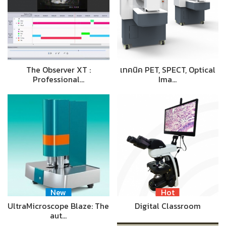
The Observer XT :
เทคนิค PET, SPECT, Optical
Professional…
Ima…
New
Hot
UltraMicroscope Blaze: The
Digital Classroom
aut…