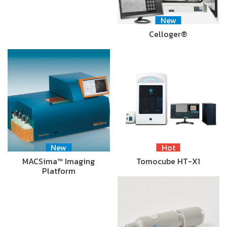
New
Celloger®
New
Hot
MACSima™ Imaging
Tomocube HT-X1
Platform