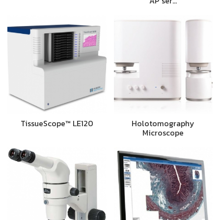
AP ser…
TissueScope™ LE120
Holotomography
Microscope