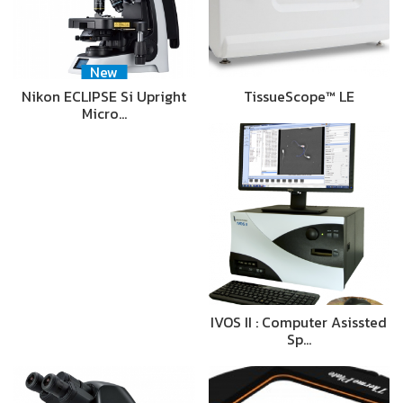
New
Nikon ECLIPSE Si Upright
TissueScope™ LE
Micro…
IVOS II : Computer Asissted
Sp…