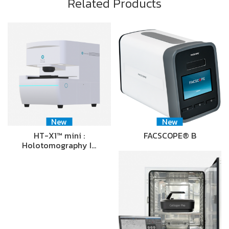
Related Products
New
New
HT-X1™ mini :
FACSCOPE® B
Holotomography I…