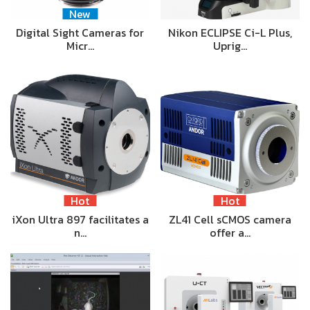
New
Digital Sight Cameras for
Nikon ECLIPSE Ci-L Plus,
Micr…
Uprig…
Hot
Hot
iXon Ultra 897 facilitates a
ZL41 Cell sCMOS camera
n…
offer a…