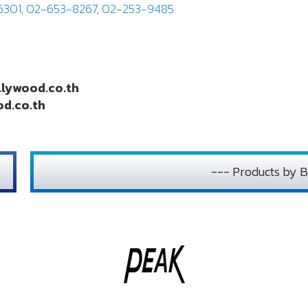
6301
,
02-653-8267
,
02-253-9485
lywood.co.th
d.co.th
--- Products by B